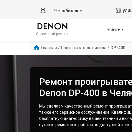
ули
Челябинск
▼
УСЛУГИ
Сервисный ремонт
Главная
/
Проигрыватель винила
/
DP-400
Ремонт проигрывате
Denon DP-400 в Чел
Мы сделаем качественный ремонт проигрывате
также его сервисное обслуживание. Квалифи
бесплатную диагностику вашей техники и выяв
нужные ремонтные работы по доступной цене и