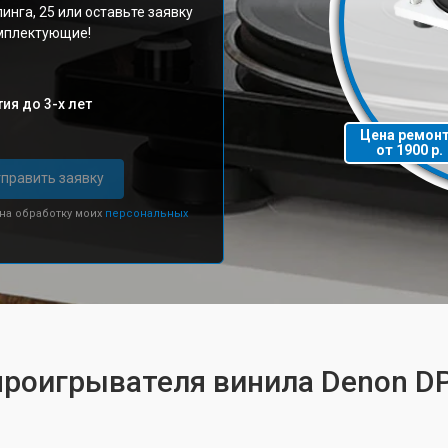
инга, 25 или оставьте заявку
омплектующие!
ия до 3-х лет
Цена ремон
от 1900 р.
править заявку
 на обработку моих
персональных
проигрывателя винила Denon D