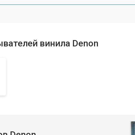
ывателей винила Denon
ов Denon