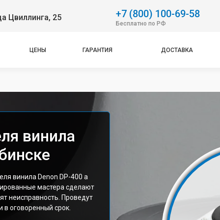
+7 (800) 100-69-58
ца Цвиллинга, 25
Бесплатно по РФ
ЦЕНЫ
ГАРАНТИЯ
ДОСТАВКА
ля винила
ябинске
ля винила Denon DP-400 а
цированные мастера сделают
ят неисправность. Проведут
 в оговоренный срок.