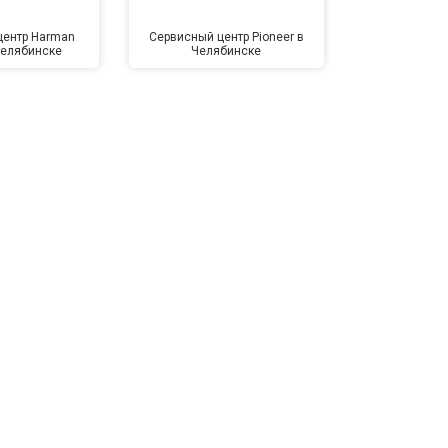
центр Harman
Сервисный центр Pioneer в
Сервисный ц
Челябинске
Челябинске
Челя