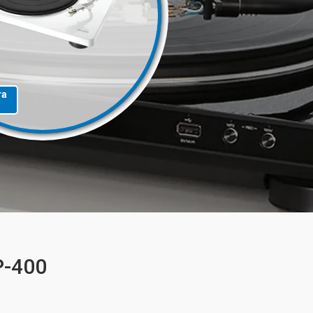
та
P-400